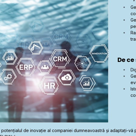
Ge
co
Ge
pe
Ra
tr
De ce
Di
Ge
ev
Is
co
i potențialul de inovație al companiei dumneavoastră și adaptați-vă pro