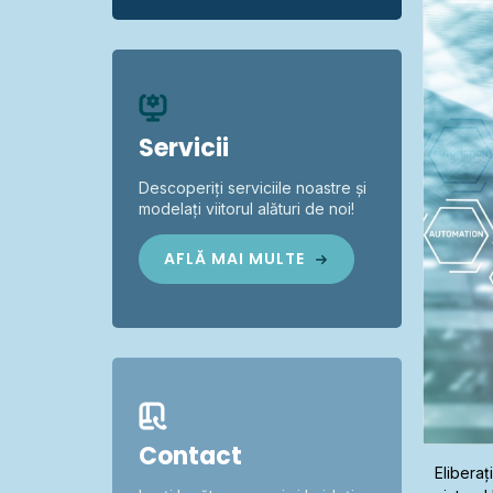
Servicii
Descoperiți serviciile noastre și
modelați viitorul alături de noi!
AFLĂ MAI MULTE
Contact
Eliberaț