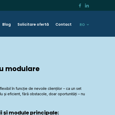
Blog
Solicitare ofertă
Contact
RO
cru modulare
xibil în funcție de nevoile clienților – ca un set
u și eficient, fără obstacole, doar oportunități – nu
i și module principale: