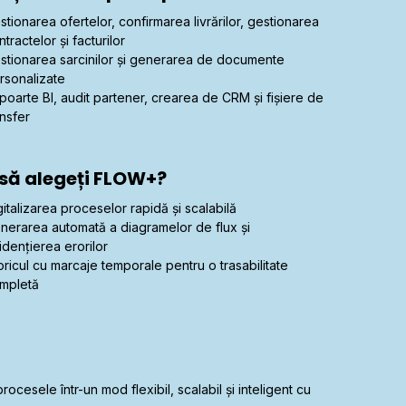
stionarea ofertelor, confirmarea livrărilor, gestionarea
ntractelor și facturilor
stionarea sarcinilor și generarea de documente
rsonalizate
poarte BI, audit partener, crearea de CRM și fișiere de
ansfer
 să alegeți FLOW+?
gitalizarea proceselor rapidă și scalabilă
nerarea automată a diagramelor de flux și
idențierea erorilor
toricul cu marcaje temporale pentru o trasabilitate
mpletă
cesele într-un mod flexibil, scalabil și inteligent cu