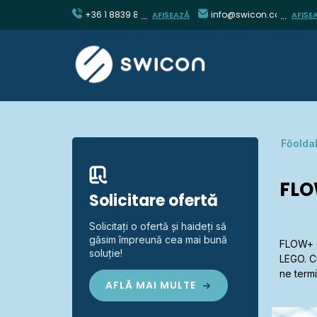
+36 1 8839 860
info@swicon.com
AFIȘEAZĂ
AFIȘE
Főolda
FLO
Solicitare ofertă
Solicitați o ofertă și haideți să
găsim împreună cea mai bună
FLOW+ es
soluție!
LEGO. Cu
ne term
AFLĂ MAI MULTE