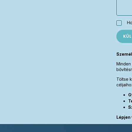
Ho
KÜL
Személ
Minden 
bővítés
Töltse 
céljaih
G
T
S
Lépjen 