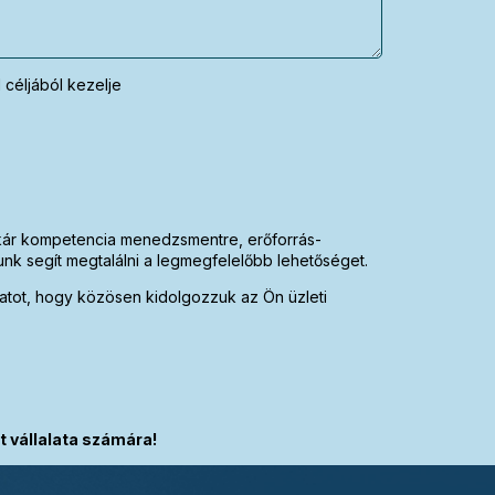
céljából kezelje
 Akár kompetencia menedzsmentre, erőforrás-
nk segít megtalálni a legmegfelelőbb lehetőséget.
latot, hogy közösen kidolgozzuk az Ön üzleti
t vállalata számára!