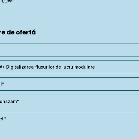
l FLOW+!
e de ofertă