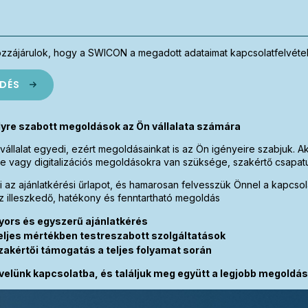
zzájárulok, hogy a SWICON a megadott adataimat kapcsolatfelvétel 
DÉS
yre szabott megoldások az Ön vállalata számára
vállalat egyedi, ezért megoldásainkat is az Ön igényeire szabjuk.
re vagy digitalizációs megoldásokra van szüksége, szakértő csapatu
ki az ajánlatkérési űrlapot, és hamarosan felvesszük Önnel a kapcso
oz illeszkedő, hatékony és fenntartható megoldás
yors és egyszerű ajánlatkérés
eljes mértékben testreszabott szolgáltatások
zakértői támogatás a teljes folyamat során
velünk kapcsolatba, és találjuk meg együtt a legjobb megoldás