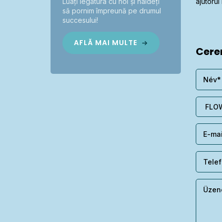
ajutoru
Luați legătura cu noi și haideți
să pornim împreună pe drumul
succesului!
AFLĂ MAI MULTE
Cerer