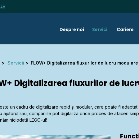
AZĂ
Despre noi
Servicii
Cariere
l
Servicii
FLOW+ Digitalizarea fluxurilor de lucru modulare
W+ Digitalizarea fluxurilor de lu
te un cadru de digitalizare rapid și modular, care poate fi adaptat fle
 ajutorul său, companiile pot digitaliza orice proces de afaceri simpl
inăm niciodată LEGO-ul!
Funcți