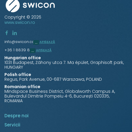
Copyright © 2026
www.swicon.ro
info@swicon.com
AFIȘEAZĂ
+36 1 8839 860
AFIȘEAZĂ
Hungarian office
1031 Budapest, Záhony utca 7. Ma épület, Graphisoft park,
HUNGARY
Polish office
Regus, Park Avenue, 00-687 Warszawa, POLAND
Romanian office
Mindspace Business District, Globalworth Campus A,
Bulevardul Dimitrie Pompeiu 4-6, București 020335,
ROMANIA
Despre noi
Servicii